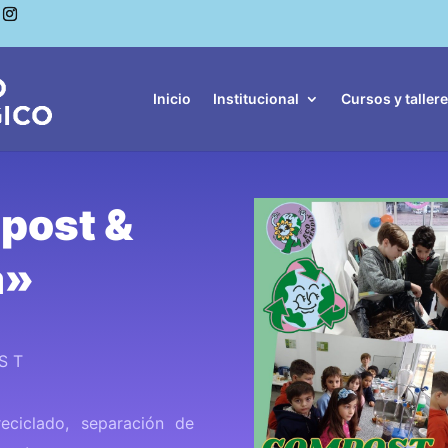
Inicio
Institucional
Cursos y taller
post &
a»
 S T
eciclado, separación de