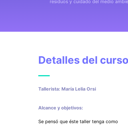
residuos y cuidado del medio ambie
Detalles del curs
Tallerista: María Lelia Orsi
Alcance y objetivos:
Se pensó que éste taller tenga como