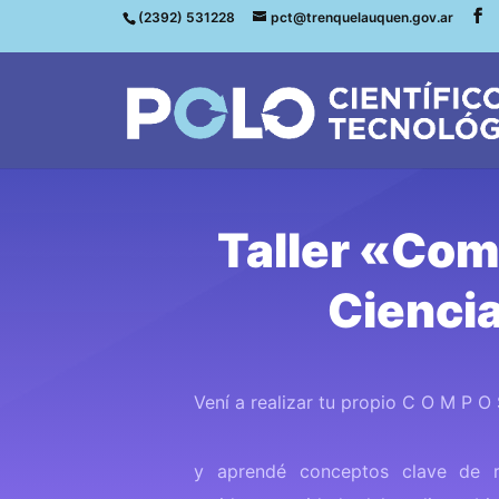
(2392) 531228
pct@trenquelauquen.gov.ar
Taller «Com
Cienci
Vení a realizar tu propio C O M P O
y aprendé conceptos clave de r