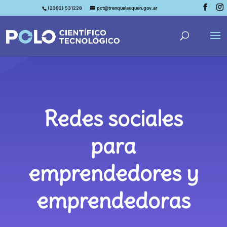
(2392) 531228
pct@trenquelauquen.gov.ar
Redes sociales
para
emprendedores y
emprendedoras